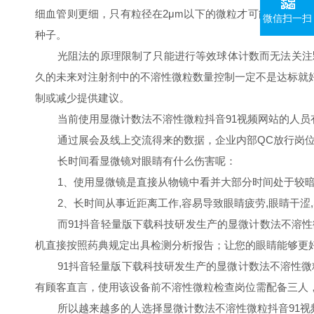
细血管则更细，只有粒径在
2
μ
m
以下的微粒才可能通过肾交换被
微信扫一扫
种子。
光阻法的原理限制了只能进行等效球体计数而无法关注颗粒形
久的未来对注射剂中的不溶性微粒数量控制一定不是达标就好
制或减少提供建议。
当前使用显微计数法不溶性微粒抖音91视频网站的人员有哪些
通过展会及线上交流得来的数据，企业内部
QC
放行岗位
长时间看显微镜对眼睛有什么伤害呢：
1
、使用显微镜是直接从物镜中看并大部分时间处于较暗
2
、长时间从事近距离工作
,
容易导致眼睛疲劳
,
眼睛干涩
,
而91抖音轻量版下载科技研发生产的显微计数法不溶性微粒抖音9
机直接按照药典规定出具检测分析报告；让您的眼睛能够更好
91抖音轻量版下载科技研发生产的显微计数法不溶性微粒
有顾客直言，使用该设备前不溶性微粒检查岗位需配备三人，使用
所以越来越多的人选择显微计数法不溶性微粒抖音91视频