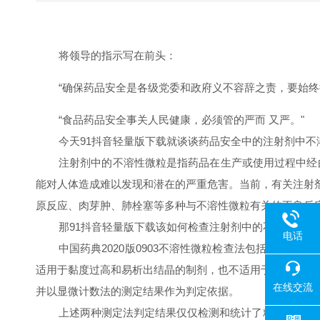
将领导的指示写在前头：
“确保药品安全是各级党委和政府义不容辞之责，要始
“食品药品安全事关人民健康，必须管的严而 又严。"
今天91抖音轻量版下载就谈谈药品安全中的注射剂中不溶性
注射剂中的不溶性微粒是指药品在生产或使用过程中经由
能对人体造成难以发现和潜在的严重危害。当前，有关注射剂中
原反应、肉芽肿、肺栓塞等多种与不溶性微粒有关的不良反应都
那91抖音轻量版下载该如何检查注射剂中的不溶性微粒呢
电话
中国药典
2020
版
0903
不溶性微粒检查法包括光阻法和显微
适用于黏度过高和易析出结晶的制剂，也不适用于进入传感器
在线交流
并以显微计数法的测定结果作为判定依据。
上述两种测定法判定结果仅仅检测和统计了粒径≥
10
和
2