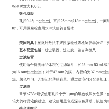
检测时放大
100
倍。
微孔滤膜
孔径
0.45μm
、直径
25mm
或
13mm
，一面
时，可用微粒检查用水冲洗使符合要求
美国药典
中显微计数法不溶性微粒检查检测仪器验证主要包
基本配置包括：
过滤装置、过滤膜、镜台测微尺
过滤装置
使用适合待测
样品
体积的过滤漏斗，如
25
-mm
50
m
L
或
为
16 mm
；
对于
47 mm
的膜，内径约为
37 mm

燥、颜色均匀、无标记的薄膜背景。通过
给
溶剂分配器加压
过滤膜
章节
<
788>
建议使用孔径小于
1 µm
的黑色或深灰色膜；然
较大的样品液的过滤。建议使用黑色或深灰色薄膜，以便为粒
镜台测微尺