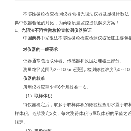
不溶性微粒检查检测仪器包括光阻法仪器及显微计数法
典中仪器验证的对比，为药物质量监控提供解决方案！
1
、光阻法不溶性微粒检查检测仪器验证
中国药典
中光阻法不溶性微粒检查检测仪器验证主要包括以
对仪器的一般要求
仪器通常包括取样器、传感器和数据处理器三部分。
测量粒径范围为
2
～
100μm
，检测微粒浓度为
0
～
10
仪器的校准
所用仪器应至少每
6
个月
校准一次。
（
1
）取样体积
待仪器稳定后，取多于取样体积的微粒检查用水置于取样杯
样体积。连续测定
3
次，每次测得体积与量取体积的示值之
规定。
（
2
）微粒计数