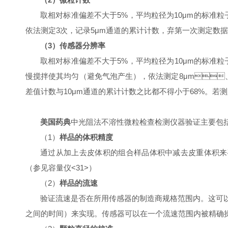
取相对标准偏差不大于
5%
，平均粒径为
10μm
的标准粒子
依法测定
3
次，记录
5μm
通道的累计计数，弃第一次测定
（
3
）传感器分辨率
取相对标准偏差不大于
5%
，平均粒径为
10μm
的标准粒
慢搅拌使其均匀（避免气泡产生），依法测定
8μm

差值计数与
10μm
通道的累计计数之比都不得小于
68%

美国药典
中光阻法不溶性微粒检查检测仪器验证主要包括以
（
1
）
样品的体积精度
通过从
加上去皮体积的
组合样品
体积
中减去皮重体积来
（参见容量仪
<31>
）
（
2
）
样品的流速
验证流速是否在所用传感器的制造商规格范围内
之间的时间）来实现。传感器可以在一个流
速
范围内
被
精确