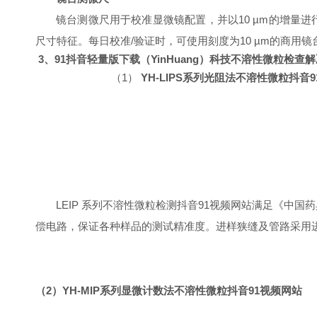
镜台测微尺
用于校准显微镜配置，并以
10 µm
的增量
进
尺寸特征。每日校准
/
验证时，可使用刻度为
10 µm
的商用
镜
3
、91抖音轻量版下载（
YinHuang
）科技不溶性微粒检查解
（1）
YH
-
LIPS
系列光阻法不溶性微粒抖音9
LEIP
系列不溶性微粒检测抖音91视频网站满足《中国药典》要求
偿电路，保证各种样品的测试精准度。进样狭缝及管路采用
（
2
）
YH
-
MIP
系列显微计数法不溶性微粒抖音91视频网站