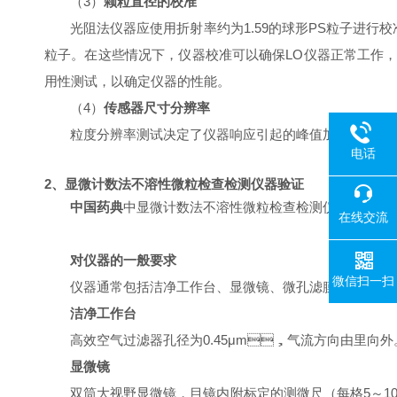
（
3
）
颗粒直径的校准
光阻法
仪器应使用折射率约为
1.59
的球形
PS
粒子进行校准
粒子。
在这些情况下，仪器校准可以确保
LO
仪器正常工作
用性测试，以确定仪器的性能。
（
4
）
传感器尺寸分辨率
粒度分辨率测试
决定了
仪器响应引起的峰值加宽量。使
电话
2
、显微计数法不溶性微粒检查检测仪器验证
中国药典
中显微计数法不溶性微粒检查检测仪器验证主要包
在线交流
对仪器的一般要求
微信扫一扫
仪器通常包括洁净工作台、显微镜、微孔滤膜及其滤器、平
洁净工作台
高效空气过滤器孔径为
0.45μm
，气流方向由里向外
显微镜
双筒大视野显微镜，目镜内附标定的测微尺（每格
5
～
1