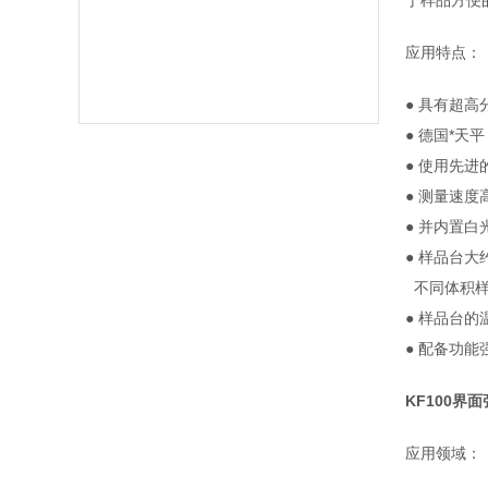
于样品方便的处
应用特点：
● 具有超高分
● 德国*天平
● 使用先进的
● 测量速度高
● 并内置白光
● 样品台大
不同体积样品
● 样品台的温
● 配备功能强
KF100界
应用领域：