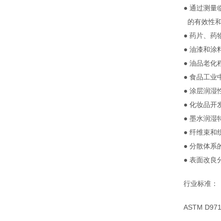
● 通过测
的有效性和
● 药片
● 油漆和涂
● 油品老化
● 食品工
● 涂层润湿
● 化妆品开
● 墨水润湿
● 纤维束和
● 分散体
● 表面改良
行业标准：
ASTM D