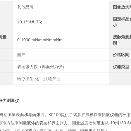
其他品牌
图像放大
固定样品
±0.1°°&#176;
小
测量
接触角测
0-1000 mN/mmNmmNm
围
国产
价格区间
表面张力仪（界面张力仪）
仪器类型
医疗卫生,化工,生物产业
面张力测量仪
测量表面和界面张力。KF100提供了诸多扩展模块来拓展仪器的应用范围
。用标准方法来测量液体的表面和界面张力。测量温度控制范围从-10到130 &#