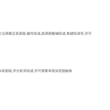
n Oss等多种方法测量总表面能,极性组成,路易斯酸碱组成,氢键组成等,并可
固体表面能,并分析其组成;并可测量单面涂层接触角