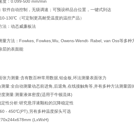
：0.099-500 mm/min
：软件自动控制，无级调速；可预设样品台位置，一键式到达
：-10-130℃（可定制更高耐受温度的温控产品）
：动态威廉板法
方法：Fowkes, Fowkes,Wu, Owens-Wendt- Rabel, va
单面涂层的表面能
界面张力测量:含有数百种常用数据,铂金板,环法测量表面张力
触角测量:全自动测量动态前进角,后退角,在线接触角等,并有多种方法测量
密度测量:测量液体密度(适用于牛顿流体)
体稳定性分析:研究悬浮液颗粒的沉降稳定性
-60 - 450℃(PT),另有多种温度探头可选
270x244x678mm (LxWxH)