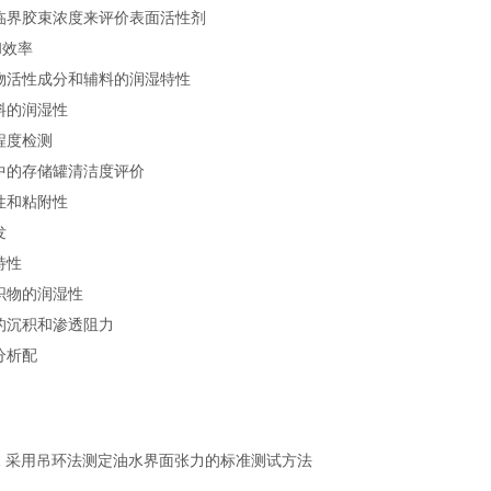
量临界胶束浓度来评价表面活性剂
效率
、药物活性成分和辅料的润湿特性
料的润湿性
程度检测
业中的存储罐清洁度评价
性和粘附性
发
特性
织物的润湿性
系的沉积和渗透阻力
分析配
971 采用吊环法测定油水界面张力的标准测试方法