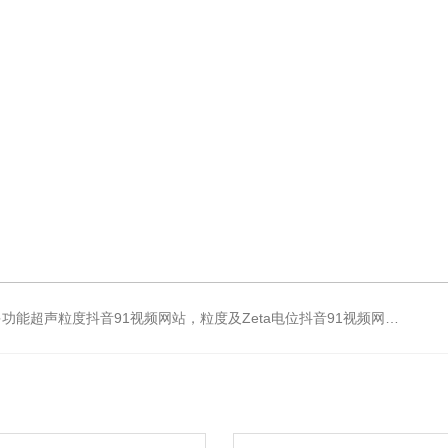
eta电位抖音91视频网站，超声波粒度仪，澄清度检查专用伞棚灯，伞棚灯，超声粒度仪超声电位抖音91视频网站