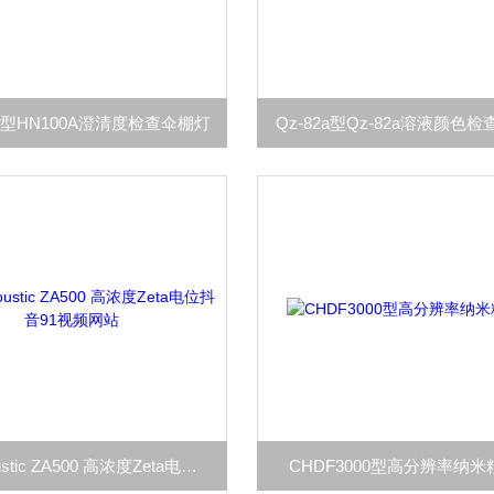
0A型HN100A澄清度检查伞棚灯
Qz-82a型Qz-82a溶液颜色
ZetaAcoustic ZA500 高浓度Zeta电位抖音91视频网站
CHDF3000型高分辨率纳